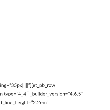
ng=”35px|||||”][et_pb_row
mn type=”4_4″ _builder_version=”4.6.5″
xt_line_height=”2.2em”