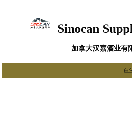
跳
至
Sinocan Suppl
内
容
加拿大汉嘉酒业有
白