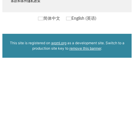
条款和条件
隐私政策
简体中文
English
(
英语
)
This site is registered on
wpml.org
as a development site. Switch to a
production site key to
remove this banner
.