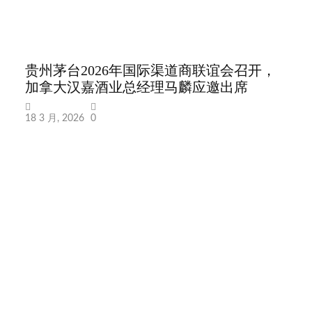
贵州茅台2026年国际渠道商联谊会召开，
五粮
加拿大汉嘉酒业总经理马麟应邀出席
会
18 3 月, 2026
0
14 3 