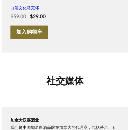
白酒文化马克杯
原
当
$
59.00
$
29.00
价
前
加入购物车
为：
价
$59.00。
格
为：
$29.00。
社交媒体
加拿大汉嘉酒业
我们是中国知名白酒品牌在加拿大的代理商，包括茅台、五